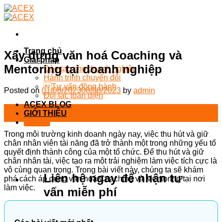
Skip
to
content
Trang chủ
Xây dựng văn hoá Coaching và
Giải pháp
Mentoring tại doanh nghiệp
Đào tạo cho doanh nghiệp
Hành trình chuyển đổi
Tư vấn đồng hành
Posted on
01/08/2023
08/08/2023
by
admin
Đối tác toàn diện
ACEX BLOG
01
GIỚI THIỆU
Th8
Liên hệ
Trong môi trường kinh doanh ngày nay, việc thu hút và giữ
chân nhân viên tài năng đã trở thành một trong những yếu tố
quyết định thành công của một tổ chức. Để thu hút và giữ
chân nhân tài, việc tạo ra một trải nghiệm làm việc tích cực là
vô cùng quan trọng. Trong bài viết này, chúng ta sẽ khám
Liên hệ ngay để nhận tư
phá cách áp dụng văn hoá Coaching và Mentoring tại nơi
làm việc.
vấn miễn phí