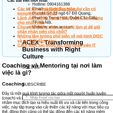
Các bài viết mới nhất
Hotline: 0904161388
Email:
support@acex.vn
Các kỹ năng mà lãnh đạo hiện đại cần có
Địa chỉ: Số 23 ngõ 67 Đỗ Quang,
trong thời đại Hybrid
Phường Trung Hòa, Quận Cầu Giấy,
Lãnh đạo giỏi là người biết truyền cảm hứng
TP Hà Nội.
cho nhân viên
Website: www.acex.vn
Chưa thể thăng chức, quản lý làm gì để giữ
chân nhân viên chủ chốt?
Những lầm tưởng phổ biến về mô hình DISC
và sự thật đằng sau
ACEX - Transforming
Cách thức tạo động lực cho nhân viên IT
Business with Right
Culture
Coaching và Mentoring tại nơi làm
SOCIALS
việc là gì?
Coaching
SUBSCRIBE
Đây là một quá trình tương tác giữa một người huấn luyện
(coach) và một người được huấn luyện (coachee). Coaching
nhằm mục đích tạo ra hiệu suất tối ưu và cải tiến trong công
việc. này tập trung vào cải thiện các kỹ năng với mục tiêu cụ
thể, đồng thời cũng có thể tác động đến các kỹ năng mềm