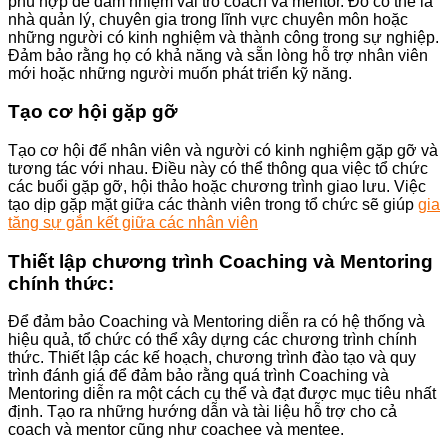
phù hợp để đảm nhiệm vai trò coach và mentor. Đó có thể là
nhà quản lý, chuyên gia trong lĩnh vực chuyên môn hoặc
những người có kinh nghiệm và thành công trong sự nghiệp.
Đảm bảo rằng họ có khả năng và sẵn lòng hỗ trợ nhân viên
mới hoặc những người muốn phát triển kỹ năng.
Tạo cơ hội gặp gỡ
Tạo cơ hội để nhân viên và người có kinh nghiệm gặp gỡ và
tương tác với nhau. Điều này có thể thông qua việc tổ chức
các buổi gặp gỡ, hội thảo hoặc chương trình giao lưu. Việc
tạo dịp gặp mặt giữa các thành viên trong tổ chức sẽ giúp
gia
tăng sự gắn kết giữa các nhân viên
Thiết lập chương trình Coaching và Mentoring
chính thức:
Để đảm bảo Coaching và Mentoring diễn ra có hệ thống và
hiệu quả, tổ chức có thể xây dựng các chương trình chính
thức. Thiết lập các kế hoạch, chương trình đào tạo và quy
trình đánh giá để đảm bảo rằng quá trình Coaching và
Mentoring diễn ra một cách cụ thể và đạt được mục tiêu nhất
định. Tạo ra những hướng dẫn và tài liệu hỗ trợ cho cả
coach và mentor cũng như coachee và mentee.