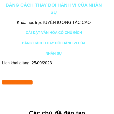
BẰNG CÁCH THAY ĐỔI HÀNH VI CỦA NHÂN
SỰ
Khóa học trực tUYẾN tƯƠNG TÁC CAO
CÀI ĐẶT VĂN HÓA CÓ CHỦ ĐÍCH
BẰNG CÁCH THAY ĐỔI HÀNH VI CỦA
NHÂN SỰ
Lịch khai giảng: 25/09/2023
TÌM HIỂU THÊM
Các chủ đề đào tạo