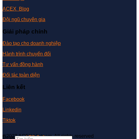
ACEX Blog
Đội ngũ chuyên gia
Giải pháp chính
Đào tạo cho doanh nghiệp
Hành trình chuyển đổi
Tư vấn đồng hành
Đối tác toàn diện
Liên kết
Facebook
Linkedin
Tiktok
©2023 ACEX Vietnam. All rights reserved
Design by
LTS Software