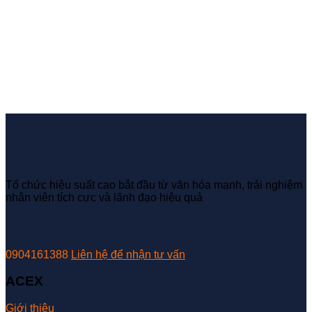
Tổ chức hiệu suất cao bắt đầu từ văn hóa mạnh, trải nghiệm
nhân viên tích cực và lãnh đạo hiệu quả
0904161388
Liên hệ để nhận tư vấn
ACEX
Giới thiệu