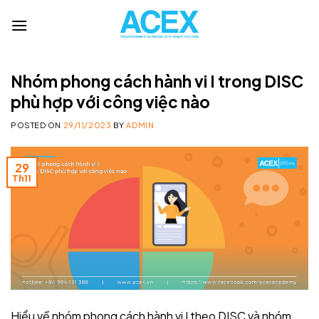
Skip
to
content
Nhóm phong cách hành vi I trong DISC
phù hợp với công việc nào
POSTED ON
29/11/2023
BY
ADMIN
29
Th11
Hiểu về nhóm phong cách hành vi I theo DISC và nhóm