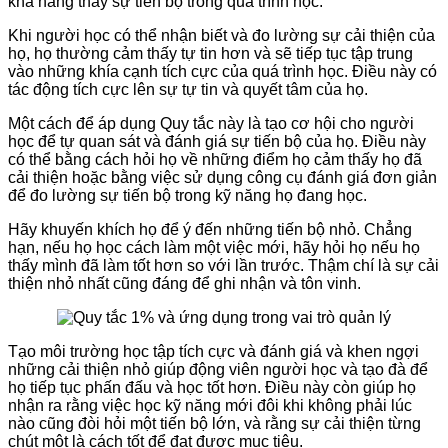
khả năng thấy sự tiến bộ trong quá trình học.
Khi người học có thể nhận biết và đo lường sự cải thiện của
họ, họ thường cảm thấy tự tin hơn và sẽ tiếp tục tập trung
vào những khía cạnh tích cực của quá trình học. Điều này có
tác động tích cực lên sự tự tin và quyết tâm của họ.
Một cách để áp dụng Quy tắc này là tạo cơ hội cho người
học để tự quan sát và đánh giá sự tiến bộ của họ. Điều này
có thể bằng cách hỏi họ về những điểm họ cảm thấy họ đã
cải thiện hoặc bằng việc sử dụng công cụ đánh giá đơn giản
để đo lường sự tiến bộ trong kỹ năng họ đang học.
Hãy khuyến khích họ để ý đến những tiến bộ nhỏ. Chẳng
hạn, nếu họ học cách làm một việc mới, hãy hỏi họ nếu họ
thấy mình đã làm tốt hơn so với lần trước. Thậm chí là sự cải
thiện nhỏ nhất cũng đáng để ghi nhận và tôn vinh.
Tạo môi trường học tập tích cực và đánh giá và khen ngợi
những cải thiện nhỏ giúp động viên người học và tạo đà để
họ tiếp tục phấn đấu và học tốt hơn. Điều này còn giúp họ
nhận ra rằng việc học kỹ năng mới đôi khi không phải lúc
nào cũng đòi hỏi một tiến bộ lớn, và rằng sự cải thiện từng
chút một là cách tốt để đạt được mục tiêu.