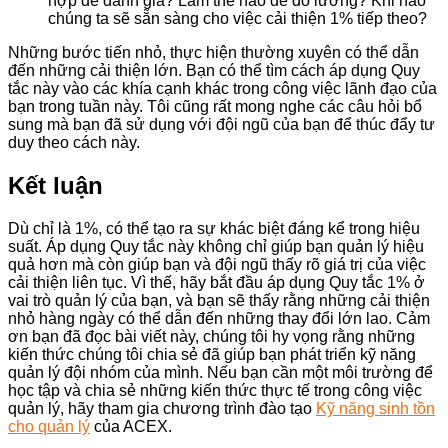
hợp để đánh giá? Làm thế nào để đo lường? Khi nào
chúng ta sẽ sẵn sàng cho việc cải thiện 1% tiếp theo?
Những bước tiến nhỏ, thực hiện thường xuyên có thể dẫn
đến những cải thiện lớn. Bạn có thể tìm cách áp dụng Quy
tắc này vào các khía cạnh khác trong công việc lãnh đạo của
bạn trong tuần này. Tôi cũng rất mong nghe các câu hỏi bổ
sung mà bạn đã sử dụng với đội ngũ của bạn để thúc đẩy tư
duy theo cách này.
Kết luận
Dù chỉ là 1%, có thể tạo ra sự khác biệt đáng kể trong hiệu
suất. Áp dụng Quy tắc này không chỉ giúp bạn quản lý hiệu
quả hơn mà còn giúp bạn và đội ngũ thấy rõ giá trị của việc
cải thiện liên tục. Vì thế, hãy bắt đầu áp dụng Quy tắc 1% ở
vai trò quản lý của bạn, và bạn sẽ thấy rằng những cải thiện
nhỏ hàng ngày có thể dẫn đến những thay đổi lớn lao. Cảm
ơn bạn đã đọc bài viết này, chúng tôi hy vọng rằng những
kiến thức chúng tôi chia sẻ đã giúp bạn phát triển kỹ năng
quản lý đội nhóm của mình. Nếu bạn cần một môi trường để
học tập và chia sẻ những kiến thức thực tế trong công việc
quản lý, hãy tham gia chương trình đào tạo
Kỹ năng sinh tồn
cho quản lý
của ACEX.