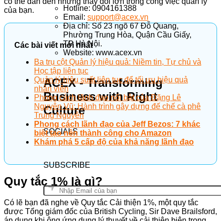
có thể dẫn đến những thay đổi lớn trong công việc quản lý
Hotline: 0904161388
của bạn.
Email:
support@acex.vn
Địa chỉ: Số 23 ngõ 67 Đỗ Quang,
Phường Trung Hòa, Quận Cầu Giấy,
TP Hà Nội.
Các bài viết mới nhất
Website: www.acex.vn
Ba trụ cột Quản lý hiệu quả: Niềm tin, Tự chủ và
Học tập liên tục
Quản lý hiệu suất liên tục để tối ưu hiệu quả
ACEX - Transforming
nhân viên
Business with Right
Phong cách lãnh đạo nổi bật của Đặng Lê
Nguyên Vũ: Hành trình gây dựng đế chế cà phê
Culture
Trung Nguyên
Phong cách lãnh đạo của Jeff Bezos: 7 khác
SOCIALS
biệt tạo nên thành công cho Amazon
Khám phá 5 cấp độ của khả năng lãnh đạo
SUBSCRIBE
Quy tắc 1% là gì?
Có lẽ bạn đã nghe về Quy tắc Cải thiện 1%, một quy tắc
được Tổng giám đốc của British Cycling, Sir Dave Brailsford,
áp dụng khi ông ứng dụng lý thuyết về cải thiện biên trong