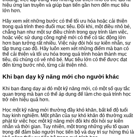
hiệu ứng lan truyền và giúp bạn tiến gần hơn đến mục tiêu
lớn hơn.
Hãy xem xét những bước có thể tối ưu hóa hoặc cải thiện
trong quá trình theo đuổi mục tiêu. Đôi khi, một điều nhỏ bé,
chẳng hạn như một sự điều chỉnh trong quy trình làm việc,
hoặc việc sử dụng công nghệ mới có thể có tác động lớn
hơn bạn tưởng rất nhiều. Việc này đòi hỏi sự kiên nhẫn, sự
tập trung cao độ. Hãy luôn xem xét những điểm mà bạn có
thể cải thiện và tối ưu hóa trong quá trình hoàn thành mục
tiêu, dù chúng có vẻ nhỏ bé. Mục tiêu lớn có thể được đạt
đến từng bước nhỏ, từng cải thiện nhỏ.
Khi bạn dạy kỹ năng mới cho người khác
Khi bạn đang dạy ai đó một kỹ năng mới, có một số quy tắc
quan trọng mà bạn có thể áp dụng để làm cho quá trình học
trở nên hiệu quả hơn.
Học một kỹ năng mới thường đầy khó khăn, bất kể độ tuổi
hay kinh nghiệm. Một phần của sự khó khăn đó thường xuất
phát từ việc học một kỹ năng mới đôi khi đòi hỏi sự kiên
nhẫn và thời gian. Tuy nhiên, một trong những yếu tố quan
trọng để đảm bảo người học tiến bộ và duy trì sự hứng thú là