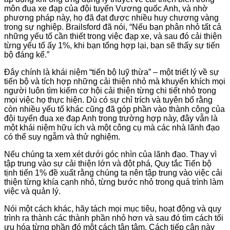
môn đua xe đạp của đội tuyển Vương quốc Anh, và nhờ
phương pháp này, họ đã đạt được nhiều huy chương vàng
trong sự nghiệp. Brailsford đã nói, “Nếu bạn phân nhỏ tất cả
những yếu tố cần thiết trong việc đạp xe, và sau đó cải thiện
từng yếu tố ấy 1%, khi bạn tổng hợp lại, bạn sẽ thấy sự tiến
bộ đáng kể.”
Đây chính là khái niệm “tiến bộ luỹ thừa” – một triết lý về sự
tiến bộ và tích hợp những cải thiện nhỏ mà khuyến khích mọi
người luôn tìm kiếm cơ hội cải thiện từng chi tiết nhỏ trong
mọi việc họ thực hiện. Dù có sự chỉ trích và tuyên bố rằng
còn nhiều yếu tố khác cũng đã góp phần vào thành công của
đội tuyển đua xe đạp Anh trong trường hợp này, đây vẫn là
một khái niệm hữu ích và một công cụ mà các nhà lãnh đạo
có thể suy ngẫm và thử nghiệm.
Nếu chúng ta xem xét dưới góc nhìn của lãnh đạo. Thay vì
tập trung vào sự cải thiện lớn và đột phá, Quy tắc Tiến bộ
tịnh tiến 1% đề xuất rằng chúng ta nên tập trung vào việc cải
thiện từng khía cạnh nhỏ, từng bước nhỏ trong quá trình làm
việc và quản lý.
Nói một cách khác, hãy tách mọi mục tiêu, hoạt động và quy
trình ra thành các thành phần nhỏ hơn và sau đó tìm cách tối
ưu hóa từng phần đó một cách tận tâm. Cách tiếp cận này