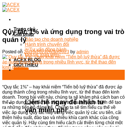
Skip
to
content
Trang chủ
Quy tắc 1% và ứng dụng trong vai trò
Giải pháp
quản lý
Đào tạo cho doanh nghiệp
Hành trình chuyển đổi
Tư vấn đồng hành
Posted on
26/10/2023
26/10/2023
by
admin
Đối tác toàn diện
ACEX BLOG
GIỚI THIỆU
Liên hệ
26
Th10
“Quy tắc 1%” – hay khái niệm “Tiến bộ luỹ thừa” đã được áp
dụng thành công trong nhiều lĩnh vực, từ thể thao đến kinh
doanh. Trong bài viết này, chúng ta sẽ khám phá cách bạn có
Liên hệ ngay để nhận tư
thể áp dụng Quy tắc 1% vào vai trò quản lý của mình để tạo
ra những tiến bộ đáng kể. Chúng ta sẽ tìm hiểu cụ thể về
vấn miễn phí
việc áp dụng Quy tắc này trong việc quản lý các ưu tiên, cải
thiện hiệu suất, đào tạo và nhiều khía cạnh khác của công
việc quản lý. Hãy cùng tìm hiểu cách cải thiện từng chút một