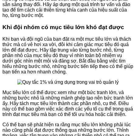
sẵn sàng thay đổi. Hãy áp dụng một quá trình tư vấn và đào
tạo để tìm cách cải thiện từng khía cạnh của hiệu suất của
họ, từng bước một.
Khi đội nhóm có mục tiêu lớn khó đạt được
Khi bạn và đội ngũ của bạn đặt ra một mục tiêu lớn và thách
thức mà có vẻ hơi xa vời, đôi khi cảm giác mục tiêu đó quá
lớn để đạt được. Hãy tập trung vào từng bước nhỏ, từng
phần nhỏ của mục tiêu đó thay vì nhìn toàn bộ nhiệm vụ
dưới góc nhìn mệt mỏi và đáng sợ. Bắt đầu bằng việc tìm
hiểu những bước nhỏ, những bước tiến tiếp theo có thể giúp
bạn tiến xa hơn nhanh chóng.
Mục tiêu lớn có thể được xem như một bức tranh lớn, và
những bước nhỏ là những mảnh ghép tạo nên bức tranh lớn
ấy. Hãy tách mục tiêu lớn thành các phần nhỏ, cụ thể. Điều
này có thể bao gồm việc xác định các yếu tố cụ thể trong quá
trình đạt mục tiêu mà bạn có thể tối ưu hóa hoặc cải thiện.
Có thể bạn sẽ phát hiện ra rằng mục tiêu lớn không phải lúc
nào cũng phải đạt được thông qua những bước lớn. Thỉnh
thoảng, việc tập trung vào những cải thiện nhỏ có thể tạo ra