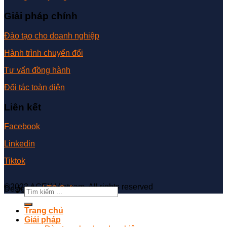
Giải pháp chính
Đào tạo cho doanh nghiệp
Hành trình chuyển đổi
Tư vấn đồng hành
Đối tác toàn diện
Liên kết
Facebook
Linkedin
Tiktok
©2023 ACEX Vietnam. All rights reserved
Design by
LTS Software
Trang chủ
Giải pháp