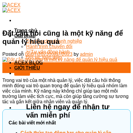
Skip
to
content
Trang chủ
Đặt câu hỏi cũng là một kỹ năng để
Giải pháp
quản lý hiệu quả
Đào tạo cho doanh nghiệp
Hành trình chuyển đổi
Tư vấn đồng hành
Posted on
06/07/2023
10/07/2023
by
admin
Đối tác toàn diện
ACEX BLOG
06
GIỚI THIỆU
Th7
Liên hệ
Trong vai trò của một nhà quản lý, việc đặt câu hỏi thông
minh đóng vai trò quan trọng để quản lý hiệu quả nhóm làm
việc của mình. Kỹ năng này không chỉ giúp tạo một môi
trường làm việc tích cực, mà còn giúp tăng cường sự tương
tác và gắn kết giữa nhân viên và quản lý.
Liên hệ ngay để nhận tư
vấn miễn phí
Các bài viết mới nhất
Cách thức tạo động lực cho quản lý cấp