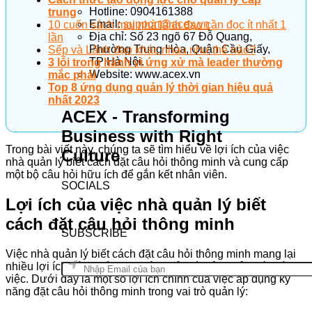
Hotline: 0904161388
trung
Email:
support@acex.vn
10 cuốn sách mọi nhà lãnh đạo cần đọc ít nhất 1
Địa chỉ: Số 23 ngõ 67 Đỗ Quang,
lần
Phường Trung Hòa, Quận Cầu Giấy,
Sếp và Lãnh đạo khác nhau như thế nào?
TP Hà Nội.
3 lỗi trong hành vi ứng xử mà leader thường
Website: www.acex.vn
mắc phải
Top 8 ứng dụng quản lý thời gian hiệu quả
nhất 2023
ACEX - Transforming
Business with Right
Trong bài viết này, chúng ta sẽ tìm hiểu về lợi ích của việc
Culture
nhà quản lý biết cách đặt câu hỏi thông minh và cung cấp
một bộ câu hỏi hữu ích để gắn kết nhân viên.
SOCIALS
Lợi ích của việc nhà quản lý biết
cách đặt câu hỏi thông minh
SUBSCRIBE
Việc nhà quản lý biết cách đặt câu hỏi thông minh mang lại
nhiều lợi ích đáng kể trong việc quản lý hiệu quả nhóm làm
việc. Dưới đây là một số lợi ích chính của việc áp dụng kỹ
năng đặt câu hỏi thông minh trong vai trò quản lý: