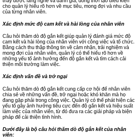
thấy được lắng nghe và đánh giá, đồng thời tạo điều kiện
cho quản lý hiểu rõ hơn về mục tiêu, mong đợi và nhu cầu
của từng nhân viên.
Xác định mức độ cam kết và hài lòng của nhân viên
Câu hỏi thăm dò độ gắn kết giúp quản lý đánh giá mức độ
cam kết và hài lòng của nhân viên với công việc và tổ chức.
Bằng cách thu thập thông tin về cảm nhận, trải nghiệm và
mong đợi của nhân viên, quản lý có thể hiểu rõ hơn về
những yếu tố ảnh hưởng đến độ gắn kết và tìm cách cải
thiện môi trường làm việc.
Xác định vấn đề và trở ngại
Câu hỏi thăm dò độ gắn kết cung cấp cơ hội để nhân viên
chia sẻ về những vấn đề, trở ngại hoặc khó khăn mà họ
đang gặp phải trong công việc. Quản lý có thể phát hiện các
yếu tố gây ảnh hưởng tiêu cực đến độ gắn kết và hiệu suất
làm việc của nhân viên, từ đó đưa ra các giải pháp và biện
pháp để cải thiện tình hình.
Dưới đây là bộ câu hỏi thăm dò độ gắn kết của nhân
viên: