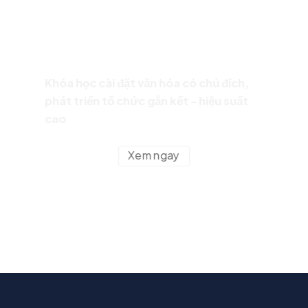
Khóa học cài đặt văn hóa có chủ đích,
phát triển tổ chức gắn kết - hiệu suất
cao
Xem ngay