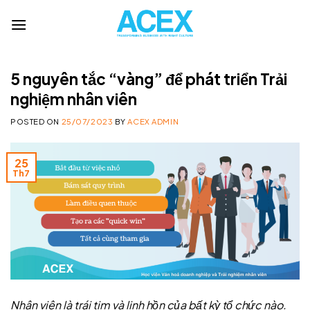
Skip
to
content
5 nguyên tắc “vàng” để phát triển Trải
nghiệm nhân viên
POSTED ON
25/07/2023
BY
ACEX ADMIN
25
Th7
Nhân viên là trái tim và linh hồn của bất kỳ tổ chức nào.