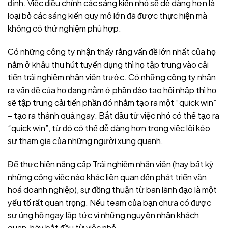
định. Việc điều chỉnh các sáng kiến nhỏ sẽ dễ dàng hơn là
loại bỏ các sáng kiến quy mô lớn đã được thực hiện mà
không có thử nghiệm phù hợp.
Có những công ty nhận thấy rằng vấn đề lớn nhất của họ
nằm ở khâu thu hút tuyển dụng thì họ tập trung vào cải
tiến trải nghiệm nhân viên trước. Có những công ty nhận
ra vấn đề của họ đang nằm ở phần đào tạo hội nhập thì họ
sẽ tập trung cải tiến phần đó nhằm tạo ra một “quick win”
– tạo ra thành quả ngay. Bắt đầu từ việc nhỏ có thể tạo ra
“quick win”, từ đó có thể dễ dàng hơn trong việc lôi kéo
sự tham gia của những người xung quanh.
Để thực hiện nâng cấp Trải nghiệm nhân viên (hay bất kỳ
những công việc nào khác liên quan đến phát triển văn
hoá doanh nghiệp), sự đồng thuận từ ban lãnh đạo là một
yếu tố rất quan trọng. Nếu team của bạn chưa có được
sự ủng hộ ngay lập tức vì những nguyên nhân khách
quan, hãy bắt đầu từ việc nhỏ.