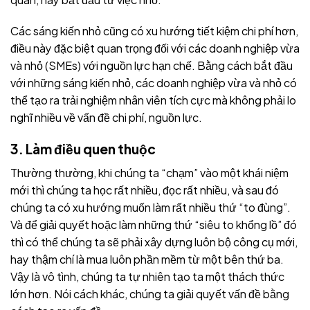
Các sáng kiến nhỏ cũng có xu hướng tiết kiệm chi phí hơn,
điều này đặc biệt quan trọng đối với các doanh nghiệp vừa
và nhỏ (SMEs) với nguồn lực hạn chế. Bằng cách bắt đầu
với những sáng kiến nhỏ, các doanh nghiệp vừa và nhỏ có
thể tạo ra trải nghiệm nhân viên tích cực mà không phải lo
nghĩ nhiều về vấn đề chi phí, nguồn lực.
3. Làm điều quen thuộc
Thường thường, khi chúng ta “chạm” vào một khái niệm
mới thì chúng ta học rất nhiều, đọc rất nhiều, và sau đó
chúng ta có xu hướng muốn làm rất nhiều thứ “to đùng”.
Và để giải quyết hoặc làm những thứ “siêu to khổng lồ” đó
thì có thể chúng ta sẽ phải xây dựng luôn bộ công cụ mới,
hay thậm chí là mua luôn phần mềm từ một bên thứ ba.
Vậy là vô tình, chúng ta tự nhiên tạo ta một thách thức
lớn hơn. Nói cách khác, chúng ta giải quyết vấn đề bằng