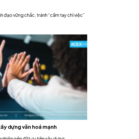
h đạo vững chắc, tránh “cầm tay chỉ việc”
 xây dựng văn hoá mạnh
nghiệp nên đặt ưu tiên xây dựng