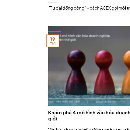
”Tứ đại đồng công” – cách ACEX gọi môi tr
19
Th1
Khám phá 4 mô hình văn hóa doanh 
giới
Văn hóa doanh nghiệp đóng vai trò quan t