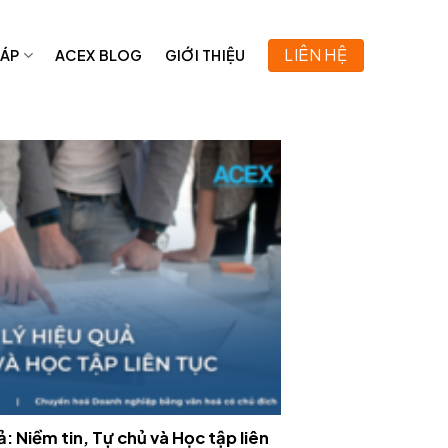
LIÊN HỆ
HÁP
ACEX BLOG
GIỚI THIỆU
ả: Niềm tin, Tự chủ và Học tập liên