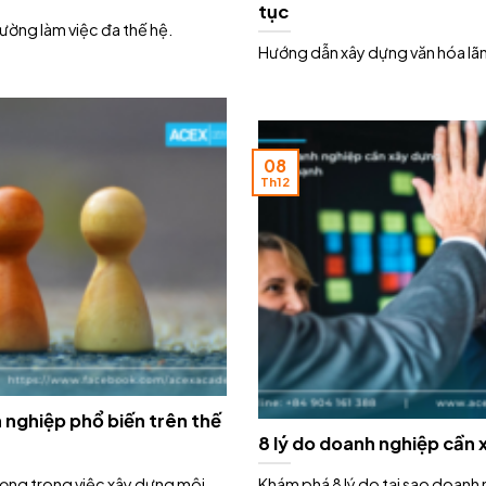
tục
ường làm việc đa thế hệ.
Hướng dẫn xây dựng văn hóa lãn
08
Th12
nghiệp phổ biến trên thế
8 lý do doanh nghiệp cần
rọng trong việc xây dựng môi
Khám phá 8 lý do tại sao doanh 