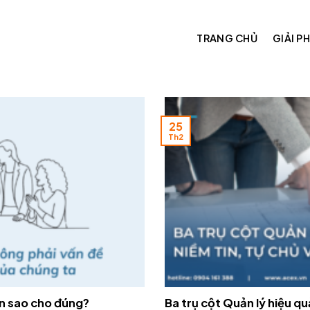
TRANG CHỦ
GIẢI P
25
Th2
ìn sao cho đúng?
Ba trụ cột Quản lý hiệu qu