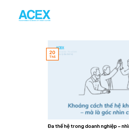
Skip
to
content
20
Th5
Đa thế hệ trong doanh nghiệp – nh