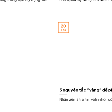
20
Th5
5 nguyên tắc “vàng” để ph
Nhân viên là trái tim và linh hồn 