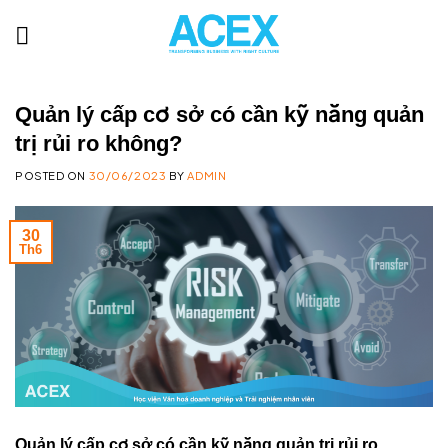
Skip
to
content
Quản lý cấp cơ sở có cần kỹ năng quản
trị rủi ro không?
POSTED ON
30/06/2023
BY
ADMIN
30
Th6
Quản lý cấp cơ sở có cần kỹ năng quản trị rủi ro