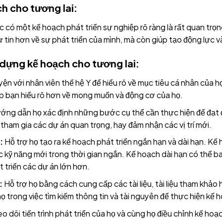
ch cho tương lai:
ệc có một kế hoạch phát triển sự nghiệp rõ ràng là rất quan tr
 tin hơn về sự phát triển của mình, mà còn giúp tạo động lực và
 dựng kế hoạch cho tương lai:
ện với nhân viên thế hệ Y để hiểu rõ về mục tiêu cá nhân của 
úp bạn hiểu rõ hơn về mong muốn và động cơ của họ.
ng dẫn họ xác định những bước cụ thể cần thực hiện để đạt 
tham gia các dự án quan trọng, hay đảm nhận các vị trí mới.
:
Hỗ trợ họ tạo ra kế hoạch phát triển ngắn hạn và dài hạn. Kế
 kỹ năng mới trong thời gian ngắn. Kế hoạch dài hạn có thể b
t triển các dự án lớn hơn.
:
Hỗ trợ họ bằng cách cung cấp các tài liệu, tài liệu tham khảo 
họ trong việc tìm kiếm thông tin và tài nguyên để thực hiện kế 
o dõi tiến trình phát triển của họ và cùng họ điều chỉnh kế ho