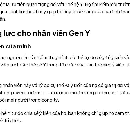
c là ưu tiên quan trọng đối với Thế hệ Y. Họ tìm kiếm môi trườ
quả. Tính linh hoạt này giúp họ duy trì sự năng suất và tinh thầ
ân.
 lực cho nhân viên Gen Y
iến của mình:
 mọi người đều cần cảm thấy mình có thể tự do bày tỏ ý kiến v
iên trẻ hoặc thế hệ Y trong tổ chức của bạn thể hiện ý kiến, 
ân viên này với lý do cụ thể và ý kiến của họ có giá trị đối v
hông được coi trọng. Tạo ra một môi trường cởi mở cho tất cả
bởi mọi người trong công ty.
hệ Y tự do chia sẻ ý kiến của họ, bạn không chỉ giúp họ cảm th
và tổ chức.