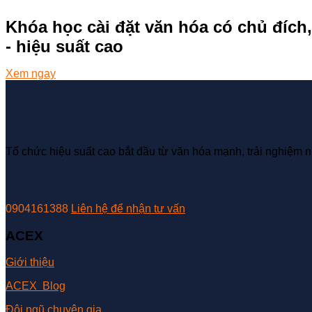
Khóa học cài đặt văn hóa có chủ đích,
- hiệu suất cao
Xem ngay
Tổ chức hiệu suất cao bắt đầu từ văn hóa mạnh, trải nghiệm n
0904161388
Liên hệ để nhận tư vấn
ACEX
Giới thiệu
ACEX Blog
Đội ngũ chuyên gia