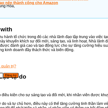
 tạo nên thành công cho Amazon
ung Hòa,
 with
 hành tổ chức trong đó các nhà lãnh đạo tập trung vào việc tạo
này khuyến khích sự đổi mới, sáng tạo, và linh hoạt. Nhà lãnh 
n được đánh giá cao và tạo động lực cho sự tăng cường hiệu s
ờng kinh doanh đầy thách thức và biến động.
quản trị?
đạo tự do
 điều kiện cho sự sáng tạo và đổi mới, khi nhân viên được khu
do và tự chủ hơn, điều này có thể tăng cường tinh thần làm việ
g tốt để phát triển cá nhân, vì nhân viên có thêm cơ hội đảm n