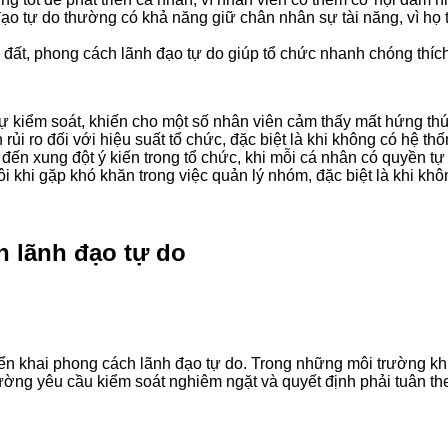
tự do thường có khả năng giữ chân nhân sự tài năng, vì họ tạo
ất, phong cách lãnh đạo tự do giúp tổ chức nhanh chóng thích 
ự kiểm soát, khiến cho một số nhân viên cảm thấy mất hứng thú 
ủi ro đối với hiệu suất tổ chức, đặc biệt là khi không có hệ thố
ến xung đột ý kiến trong tổ chức, khi mỗi cá nhân có quyền tự 
i khi gặp khó khăn trong việc quản lý nhóm, đặc biệt là khi khôn
 lãnh đạo tự do
ển khai phong cách lãnh đạo tự do. Trong những môi trường kh
ường yêu cầu kiểm soát nghiêm ngặt và quyết định phải tuân th