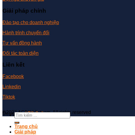
Giải pháp chính
Đào tạo cho doanh nghiệp
Hành trình chuyển đổi
Tư vấn đồng hành
Đối tác toàn diện
Liên kết
Facebook
Linkedin
Tiktok
©2023 ACEX Vietnam. All rights reserved
Design by
LTS Software
Trang chủ
Giải pháp