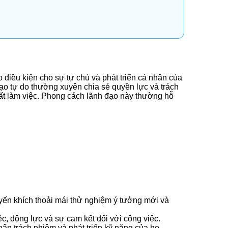
 điều kiện cho sự tự chủ và phát triển cá nhân của
đạo tự do thường xuyên chia sẻ quyền lực và trách
uất làm việc. Phong cách lãnh đạo này thường hỗ
yến khích thoải mái thử nghiệm ý tưởng mới và
c, động lực và sự cam kết đối với công việc.
hận trách nhiệm và phát triển kỹ năng của họ.