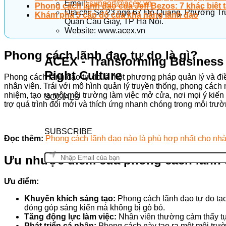
Email:
support@acex.vn
Phong cách lãnh đạo của Jeff Bezos: 7 khác biệt
Địa chỉ: Số 23 ngõ 67 Đỗ Quang, Phường Tr
Khám phá 5 cấp độ của khả năng lãnh đạo
Quận Cầu Giấy, TP Hà Nội.
Website: www.acex.vn
Phong cách lãnh đạo tự do là gì?
ACEX - Transforming Business
Right Culture
Phong cách lãnh đạo tự do là một phương pháp quản lý và điều
nhân viên. Trái với mô hình quản lý truyền thống, phong cách 
nhiệm, tạo ra một môi trường làm việc mở cửa, nơi mọi ý kiế
SOCIALS
trợ quá trình đổi mới và thích ứng nhanh chóng trong môi trư
SUBSCRIBE
Đọc thêm:
Phong cách lãnh đạo nào là phù hợp nhất cho nhà 
Ưu nhược điểm của phong cách lãnh 
Ưu điểm:
Khuyến khích sáng tạo:
Phong cách lãnh đạo tự do tạo
đóng góp sáng kiến mà không bị gò bó.
Tăng động lực làm việc:
Nhân viên thường cảm thấy tự 
Phát triển cá nhân:
Phong cách này tạo ra một môi trườn