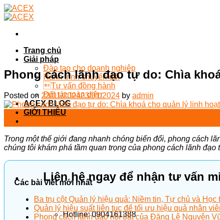
Skip
to
content
Trang chủ
Giải pháp
Đào tạo cho doanh nghiệp
Phong cách lãnh đạo tự do: Chìa khoá
Hành trình chuyển đổi
Tư vấn đồng hành
Đối tác toàn diện
Posted on
23/01/2024
23/01/2024
by
admin
ACEX BLOG
GIỚI THIỆU
23
Liên hệ
Th1
Trong một thế giới đang nhanh chóng biến đổi, phong cách lãn
chúng tôi khám phá tầm quan trọng của phong cách lãnh đạo tự
Liên hệ ngay để nhận tư vấn m
Các bài viết mới nhất
Ba trụ cột Quản lý hiệu quả: Niềm tin, Tự chủ và Học t
Quản lý hiệu suất liên tục để tối ưu hiệu quả nhân viê
Hotline: 0904161388
Phong cách lãnh đạo nổi bật của Đặng Lê Nguyên Vũ