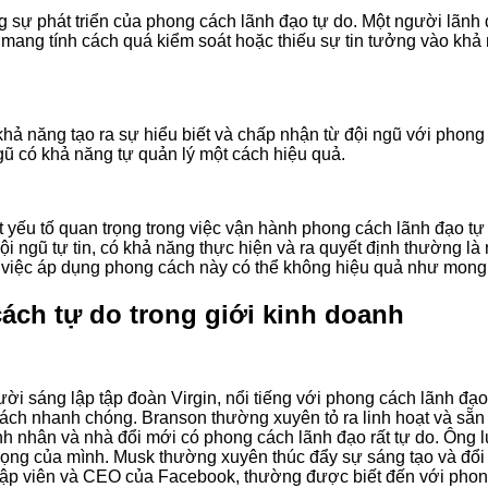
ong sự phát triển của phong cách lãnh đạo tự do. Một người lã
 mang tính cách quá kiểm soát hoặc thiếu sự tin tưởng vào khả
khả năng tạo ra sự hiểu biết và chấp nhận từ đội ngũ với phong
gũ có khả năng tự quản lý một cách hiệu quả.
 yếu tố quan trọng trong việc vận hành phong cách lãnh đạo tự
ội ngũ tự tin, có khả năng thực hiện và ra quyết định thường l
m, việc áp dụng phong cách này có thể không hiệu quả như mong
cách tự do trong giới kinh doanh
ời sáng lập tập đoàn Virgin, nổi tiếng với phong cách lãnh đạ
ách nhanh chóng. Branson thường xuyên tỏ ra linh hoạt và sẵn
h nhân và nhà đổi mới có phong cách lãnh đạo rất tự do. Ông l
vọng của mình. Musk thường xuyên thúc đẩy sự sáng tạo và đổi
lập viên và CEO của Facebook, thường được biết đến với phon