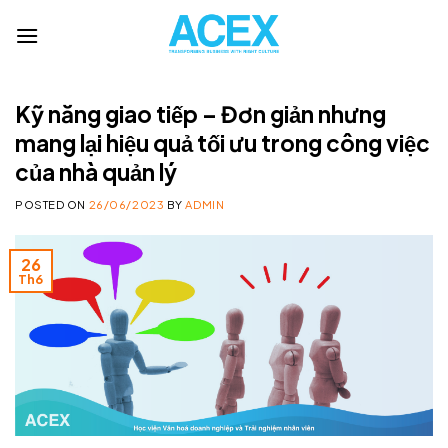
Skip
to
content
Kỹ năng giao tiếp – Đơn giản nhưng
mang lại hiệu quả tối ưu trong công việc
của nhà quản lý
POSTED ON
26/06/2023
BY
ADMIN
26
Th6