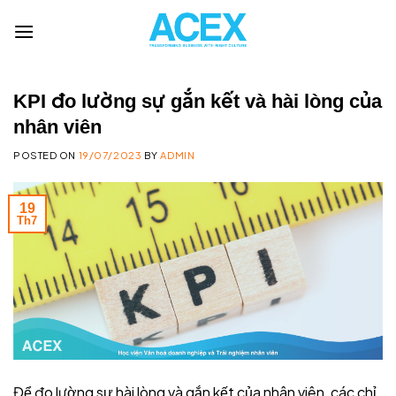
Skip
to
content
KPI đo lường sự gắn kết và hài lòng của
nhân viên
POSTED ON
19/07/2023
BY
ADMIN
19
Th7
Để đo lường sự hài lòng và gắn kết của nhân viên, các chỉ