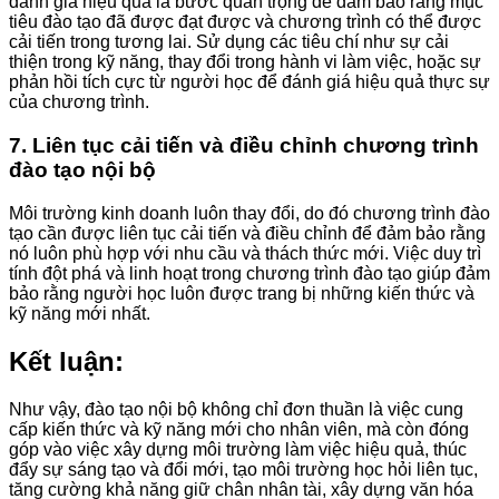
đánh giá hiệu quả là bước quan trọng để đảm bảo rằng mục
tiêu đào tạo đã được đạt được và chương trình có thể được
cải tiến trong tương lai. Sử dụng các tiêu chí như sự cải
thiện trong kỹ năng, thay đổi trong hành vi làm việc, hoặc sự
phản hồi tích cực từ người học để đánh giá hiệu quả thực sự
của chương trình.
7. Liên tục cải tiến và điều chỉnh chương trình
đào tạo nội bộ
Môi trường kinh doanh luôn thay đổi, do đó chương trình đào
tạo cần được liên tục cải tiến và điều chỉnh để đảm bảo rằng
nó luôn phù hợp với nhu cầu và thách thức mới. Việc duy trì
tính đột phá và linh hoạt trong chương trình đào tạo giúp đảm
bảo rằng người học luôn được trang bị những kiến thức và
kỹ năng mới nhất.
Kết luận:
Như vậy, đào tạo nội bộ không chỉ đơn thuần là việc cung
cấp kiến thức và kỹ năng mới cho nhân viên, mà còn đóng
góp vào việc xây dựng môi trường làm việc hiệu quả, thúc
đẩy sự sáng tạo và đổi mới, tạo môi trường học hỏi liên tục,
tăng cường khả năng giữ chân nhân tài, xây dựng văn hóa