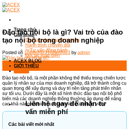
Skip
to
content
Trang chủ
Đào tạo nội bộ là gì? Vai trò của đào
Giải pháp
tạo nội bộ trong doanh nghiệp
Đào tạo cho doanh nghiệp
Hành trình chuyển đổi
Tư vấn đồng hành
Posted on
10/08/2023
10/08/2023
by
admin
Đối tác toàn diện
ACEX BLOG
10
GIỚI THIỆU
Th8
Liên hệ
Đào tạo nội bộ, là một phần không thể thiếu trong chiến lược
quản lý nhân sự của mọi doanh nghiệp, đã trở thành công cụ
quan trọng để xây dựng và duy trì nền tảng phát triển nhân
sự tối ưu. Dưới đây là một số hình thức đào tạo nội bộ phổ
biến mà các doanh nghiệp thông thường áp dụng để nâng
Liên hệ ngay để nhận tư
cao khả năng và hiệu suất làm việc của nhân viên.
vấn miễn phí
Các bài viết mới nhất