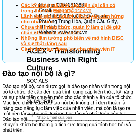
Hotline: 0904161388
Các kỹ năng mà lãnh đạo hiện đại cần có
Email:
support@acex.vn
trong thời đại Hybrid
Địa chỉ: Số 23 ngõ 67 Đỗ Quang,
Lãnh đạo giỏi là người biết truyền cảm hứng
Phường Trung Hòa, Quận Cầu Giấy,
cho nhân viên
TP Hà Nội.
Chưa thể thăng chức, quản lý làm gì để giữ
Website: www.acex.vn
chân nhân viên chủ chốt?
Những lầm tưởng phổ biến về mô hình DISC
và sự thật đằng sau
Cách thức tạo động lực cho nhân viên IT
ACEX - Transforming
Business with Right
Culture
Đào tạo nội bộ là gì?
SOCIALS
Đào tạo nội bộ, còn được gọi là đào tạo nhân viên trong nội
bộ tổ chức, đề cập đến quá trình cung cấp kiến thức, kỹ năng
và sự phát triển chuyên môn cho các thành viên của tổ chức.
SUBSCRIBE
Mục tiêu chính của đào tạo nội bộ không chỉ đơn thuần là
nâng cao năng lực làm việc của nhân viên, mà còn là tạo ra
một nền tảng cho môi trường học tập và phát triển liên tục.
Đào tạo nội bộ giúp xây dựng sự cam kết của nhân viên và
khuyến khích họ tham gia tích cực trong quá trình học hỏi và
phát triển.