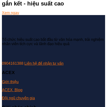
gắn kết - hiệu suất cao
Xem ngay
Tổ chức hiệu suất cao bắt đầu từ văn hóa mạnh, trải nghiệm
nhân viên tích cực và lãnh đạo hiệu quả
0904161388
Liên hệ để nhận tư vấn
ACEX
Giới thiệu
ACEX Blog
Đội ngũ chuyên gia