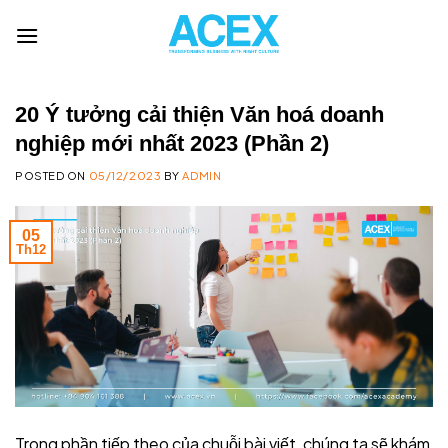
Skip
to
content
20 Ý tưởng cải thiện Văn hoá doanh
nghiệp mới nhất 2023 (Phần 2)
POSTED ON
05/12/2023
BY
ADMIN
05
Th12
Trong phần tiếp theo của chuỗi bài viết, chúng ta sẽ khám